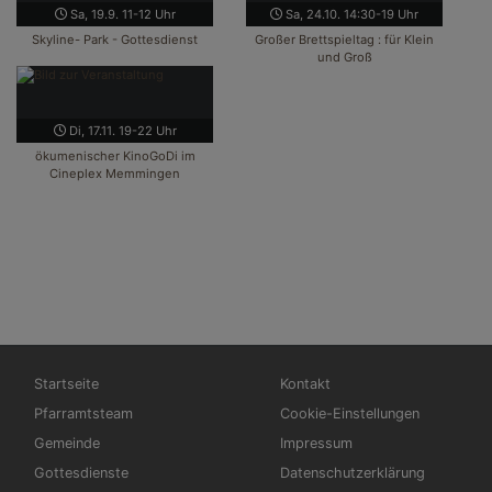
Sa, 19.9. 11-12 Uhr
Sa, 24.10. 14:30-19 Uhr
Skyline- Park - Gottesdienst
Großer Brettspieltag : für Klein
und Groß
Di, 17.11. 19-22 Uhr
ökumenischer KinoGoDi im
Cineplex Memmingen
Hauptnavigation
Fußbereichsmenü
Startseite
Kontakt
Pfarramtsteam
Cookie-Einstellungen
Gemeinde
Impressum
Gottesdienste
Datenschutzerklärung