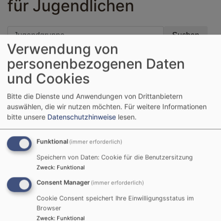
für Jugendlichen
Verwendung von
personenbezogenen Daten
Erweiterter Filter
und Cookies
Mi, 16.9. 18:30-20 Uhr
Bitte die Dienste und Anwendungen von Drittanbietern
auswählen, die wir nutzen möchten.
Für weitere Informationen
Jugendgruppe
bitte unsere
Datenschutzhinweise
lesen.
"freeze und play"
Buchloe
Dietrich-Bonhoeffer Gemeindehaus Buchloe
Funktional
(immer erforderlich)
Speichern von Daten: Cookie für die Benutzersitzung
Zweck
:
Funktional
Consent Manager
(immer erforderlich)
Mi, 30.9. 18:30-20 Uhr
Cookie Consent speichert Ihre Einwilligungsstatus im
Jugendgruppe
Browser
"Kochen"
Zweck
:
Funktional