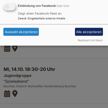
Buchloe
Dietrich-Bonhoeffer Gemeindehaus Buchloe
Einbindung von Facebook
(Opt-Out)
Zeigt einen Facebook-Feed an.
Zweck
:
Eingebettete externe Inhalte
Di, 13.10. 16 Uhr
Auswahl akzeptieren
Alle akzeptieren
Team Jugendgruppe
Realisiert mit Klaro!
Buchloe
Dietrich-Bonhoeffer Gemeindehaus Buchloe
Mi, 14.10. 18:30-20 Uhr
Jugendgruppe
"Spieleabend"
Buchloe
Dietrich-Bonhoeffer Gemeindehaus Buchloe