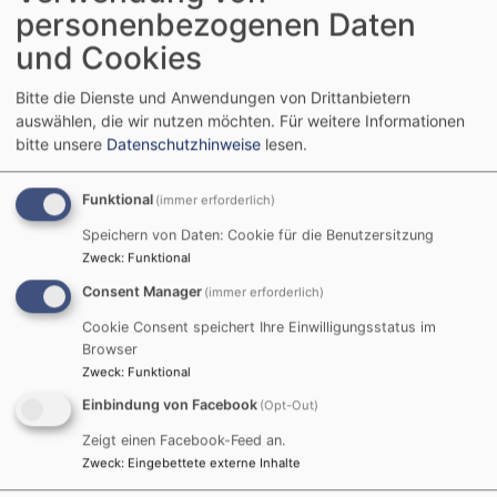
personenbezogenen Daten
Startseite
Kirchenrenovierung: Alle Infos auf einem Blick
und Cookies
Kirchenrenovierung: Viele schaffen mehr
Bitte die Dienste und Anwendungen von Drittanbietern
auswählen, die wir nutzen möchten.
Für weitere Informationen
Kirchenrenovierung:
bitte unsere
Datenschutzhinweise
lesen.
Viele schaffen mehr
Funktional
(immer erforderlich)
Speichern von Daten: Cookie für die Benutzersitzung
Zweck
:
Funktional
Bei "Viele schaffen mehr" gibt die VR-Bank Augsburg-
Consent Manager
(immer erforderlich)
Ostallgäu für fünf gespendete Euro zehn weitere
Cookie Consent speichert Ihre Einwilligungsstatus im
zusätzlich.
Browser
Zweck
:
Funktional
Innerhalb des
Aktionzeitraumes von über 90 Tagen
Einbindung von Facebook
(Opt-Out)
wurden insgesamt 4580 Euro gesammelt. 126
Unterstützer und Unterstützerinnen haben für das
Zeigt einen Facebook-Feed an.
Erreichen der benötigten Mindestsumme von 3000
Zweck
:
Eingebettete externe Inhalte
Euro vor dem 21. Oktober gesorgt.