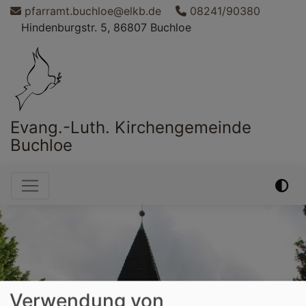
Direkt
pfarramt.buchloe@elkb.de
08241/90380
zum
Hindenburgstr. 5, 86807 Buchloe
Inhalt
Evang.-Luth. Kirchengemeinde
Buchloe
Hauptnavigation
Verwendung von