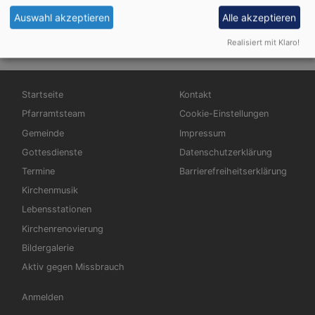
Auswahl akzeptieren
Alle akzeptieren
Vielen Dank für Ihre Unterstützung!
Realisiert mit Klaro!
Hauptnavigation
Fußbereichsmenü
Startseite
Kontakt
Pfarramtsteam
Cookie-Einstellungen
Gemeinde
Impressum
Gottesdienste
Datenschutzerklärung
Termine
Barrierefreiheitserklärung
Kirchenmusik
Lebensstationen
Kirchenrenovierung
Bildergalerie
Aktiv gegen Missbrauch
Benutzermenü
Anmelden