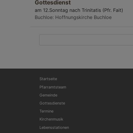
Gottesdienst
am 12.Sonntag nach Trinitatis (Pfr. Fait)
Buchloe
Hoffnungskirche Buchloe
Hauptnavigation
Startseite
Pfarramtsteam
Gemeinde
Gottesdienste
Termine
Kirchenmusik
Lebensstationen