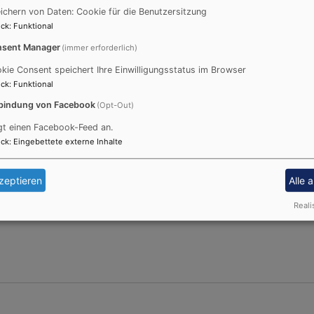
ichern von Daten: Cookie für die Benutzersitzung
ck
:
Funktional
sent Manager
(immer erforderlich)
kie Consent speichert Ihre Einwilligungsstatus im Browser
ck
:
Funktional
bindung von Facebook
(Opt-Out)
gt einen Facebook-Feed an.
ck
:
Eingebettete externe Inhalte
m Anschluss ist Kirchenkaffee
zeptieren
Alle 
Reali