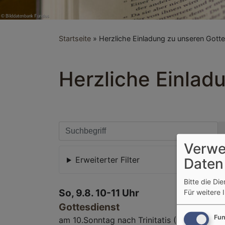
Startseite
Herzliche Einladung zu unseren Gott
Herzliche Einlad
Verwe
Erweiterter Filter
Daten
Bitte die Di
So, 9.8. 10-11 Uhr
Für weitere 
Gottesdienst
Fun
am 10.Sonntag nach Trinitatis (Pfr. Fait)