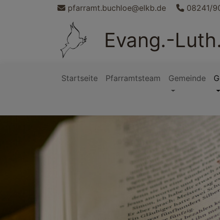
Direkt
pfarramt.buchloe@elkb.de
08241/9
zum
Inhalt
Evang.-Luth
Startseite
Pfarramtsteam
Gemeinde
G
Hauptnavigation