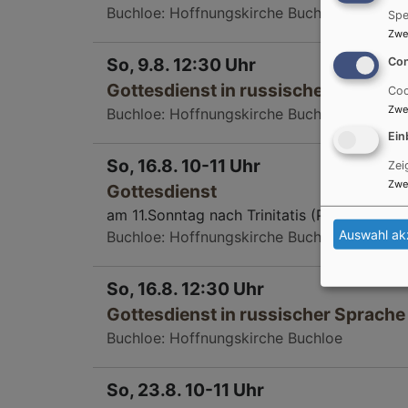
Buchloe
Hoffnungskirche Buchloe
Spe
Zwe
So, 9.8. 12:30 Uhr
Con
Gottesdienst in russischer Sprache
Coo
Zwe
Buchloe
Hoffnungskirche Buchloe
Ein
So, 16.8. 10-11 Uhr
Zei
Zwe
Gottesdienst
am 11.Sonntag nach Trinitatis (Pfr. Kolbe) I
Auswahl ak
Buchloe
Hoffnungskirche Buchloe
So, 16.8. 12:30 Uhr
Gottesdienst in russischer Sprache
Buchloe
Hoffnungskirche Buchloe
So, 23.8. 10-11 Uhr