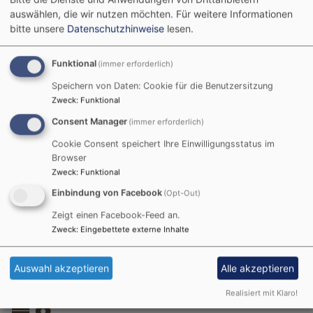
auswählen, die wir nutzen möchten.
Für weitere Informationen
So, 16.8. 18-20 Uhr
bitte unsere
Datenschutzhinweise
lesen.
Cantora
Buchloe
Dietrich-Bonhoeffer Gemeindehaus Buchloe
Funktional
(immer erforderlich)
Speichern von Daten: Cookie für die Benutzersitzung
Zweck
:
Funktional
Consent Manager
(immer erforderlich)
Mo, 17.8. 19 Uhr
Cookie Consent speichert Ihre Einwilligungsstatus im
Browser
Umweltteam
Zweck
:
Funktional
Buchloe
Dietrich-Bonhoeffer Gemeindehaus Buchloe
Einbindung von Facebook
(Opt-Out)
Zeigt einen Facebook-Feed an.
Zweck
:
Eingebettete externe Inhalte
Di, 18.8. 17:15-19:15 Uhr
Auswahl akzeptieren
Alle akzeptieren
teapoint
Buchloe
Dietrich-Bonhoeffer Gemeindehaus Buchloe
Realisiert mit Klaro!